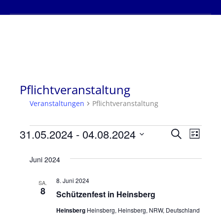
Pflichtveranstaltung
Veranstaltungen
Pflichtveranstaltung
Veranstaltungen
31.05.2024
 - 
04.08.2024
Verans
Vera
Suche
Liste
Datum
Ansi
Suche
Juni 2024
wählen.
Navi
und
8. Juni 2024
SA.
8
Schützenfest in Heinsberg
Ansich
Heinsberg
Heinsberg, Heinsberg, NRW, Deutschland