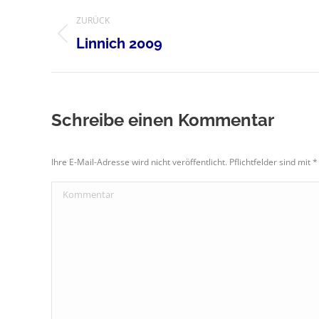
Album-
ZURÜCK
Navigation
Vorheriges
Linnich 2009
Album:
Schreibe einen Kommentar
Ihre E-Mail-Adresse wird nicht veröffentlicht. Pflichtfelder sind mit
*
Kommentar