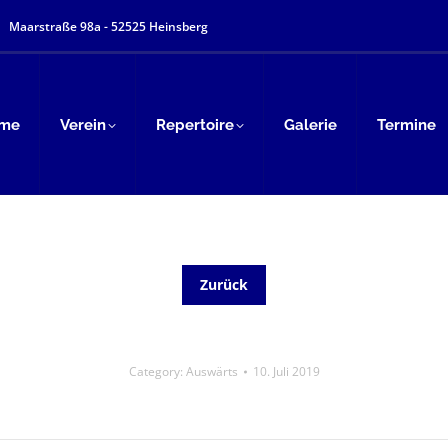
Maarstraße 98a - 52525 Heinsberg
me
Verein
Repertoire
Galerie
Termine
Zurück
Category:
Auswärts
10. Juli 2019