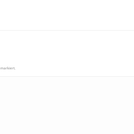
Nächstes
Album:
markiert.