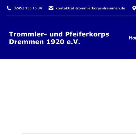
02452 155 15 34
kontakt(at)trommlerkorps-dremmen.de
Ho