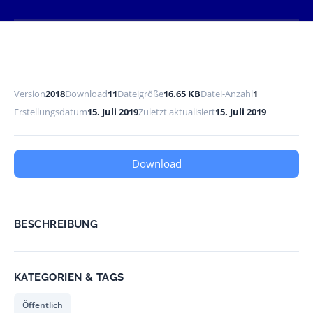
Version
2018
Download
11
Dateigröße
16.65 KB
Datei-Anzahl
1
Erstellungsdatum
15. Juli 2019
Zuletzt aktualisiert
15. Juli 2019
Download
BESCHREIBUNG
KATEGORIEN & TAGS
Öffentlich